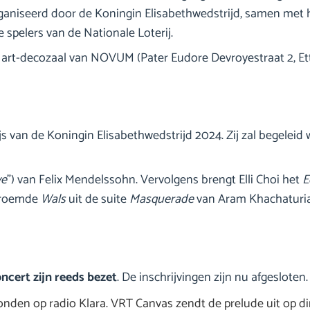
ganiseerd door de Koningin Elisabethwedstrijd, samen met h
 spelers van de Nationale Loterij.
 de art-decozaal van NOVUM (Pater Eudore Devroyestraat 2, Et
 Prijs van de Koningin Elisabethwedstrijd 2024. Zij zal begele
ve
”) van Felix Mendelssohn. Vervolgens brengt Elli Choi het
E
eroemde
Wals
uit de suite
Masquerade
van Aram Khachaturi
ncert zijn reeds bezet
. De inschrijvingen zijn nu afgesloten.
zonden op radio Klara. VRT Canvas zendt de prelude uit op di