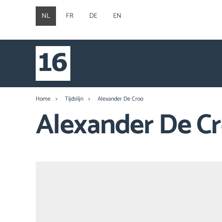
NL
FR
DE
EN
Home
Tijdslijn
Alexander De Croo
Alexander De C