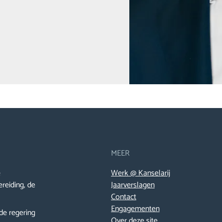
MEER
e
Werk @ Kanselarij
ereiding, de
Jaarverslagen
Contact
Engagementen
de regering
Over deze site