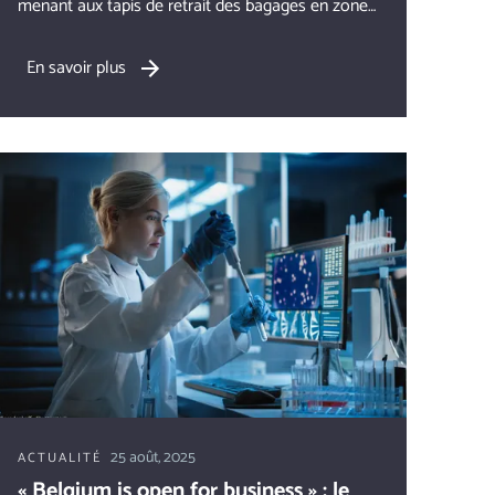
menant aux tapis de retrait des bagages en zone
Schengen. Ce dispositif, visible durant un mois,
vise à promouvoir les avancées technologiques
En savoir plus
belges en matière de spatial.
25 août, 2025
ACTUALITÉ
« Belgium is open for business » : le