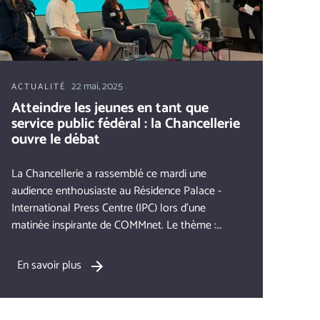
22 mai, 2025
ACTUALITÉ
Atteindre les jeunes en tant que
service public fédéral : la Chancellerie
ouvre le débat
La Chancellerie a rassemblé ce mardi une
audience enthousiaste au Résidence Palace -
International Press Centre (IPC) lors d’une
matinée inspirante de COMMnet. Le thème :
comment atteindre les jeunes en tant
qu’administration publique ?
En savoir plus