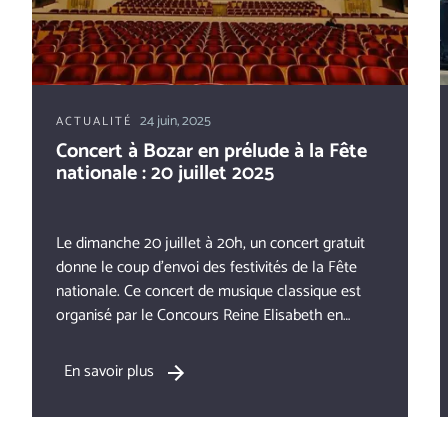
24 juin, 2025
ACTUALITÉ
Concert à Bozar en prélude à la Fête
nationale : 20 juillet 2025
Le dimanche 20 juillet à 20h, un concert gratuit
donne le coup d’envoi des festivités de la Fête
nationale. Ce concert de musique classique est
organisé par le Concours Reine Elisabeth en
collaboration avec le Belgian National Orchestra
et Bozar, grâce au soutien du SPF Chancellerie du
En savoir plus
Premier Ministre et des joueurs de la Loterie
Nationale.