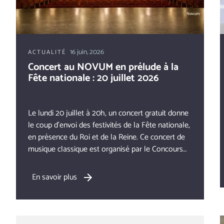
16 juin, 2026
ACTUALITÉ
Concert au NOVUM en prélude à la
Fête nationale : 20 juillet 2026
Le lundi 20 juillet à 20h, un concert gratuit donne
le coup d’envoi des festivités de la Fête nationale,
en présence du Roi et de la Reine. Ce concert de
musique classique est organisé par le Concours
Reine Elisabeth en collaboration avec le Belgian
National Orchestra, grâce au soutien du SPF
En savoir plus
Chancellerie du Premier Ministre et des joueurs de
la Loterie Nationale.