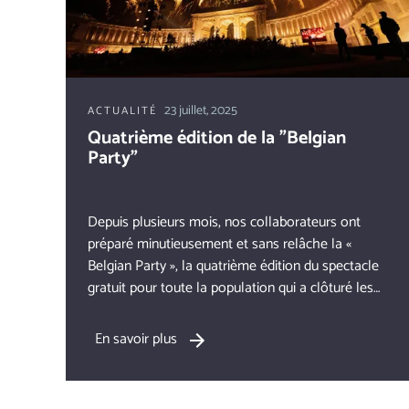
23 juillet, 2025
ACTUALITÉ
Quatrième édition de la "Belgian
Party"
Depuis plusieurs mois, nos collaborateurs ont
préparé minutieusement et sans relâche la «
Belgian Party », la quatrième édition du spectacle
gratuit pour toute la population qui a clôturé les
festivités de la fête nationale dans le parc du
Cinquantenaire à Bruxelles.
En savoir plus