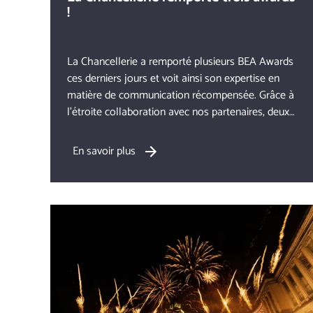
!
La Chancellerie a remporté plusieurs BEA Awards
ces derniers jours et voit ainsi son expertise en
matière de communication récompensée. Grâce à
l'étroite collaboration avec nos partenaires, deux
de nos événements ont gagné des distinctions
prestigieuses, tant au niveau national
En savoir plus
qu'international !