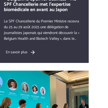
SPF Chancellerie met l'expertise
biomédicale en avant au Japon
Le SPF Chancellerie du Premier Ministre recevra
du 25 au 29 août 2025 une délégation de
journalistes japonais qui viendront découvrir la «
Belgium Health and Biotech Valley », dans le
cadre de la campagne de country branding «
Belgium. Open for business ». Certains des plus
En savoir plus
grands médias japonais, dont Yomiuri Shimbun,
Asahi Shimbun, Nikkei Business et NHK, y
participeront.